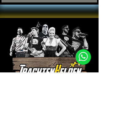
DIE MITREISSENDE
VOLX-SHOW
iN TRACHT!
O' ZAPFT IS!
ZUR WEBSITE