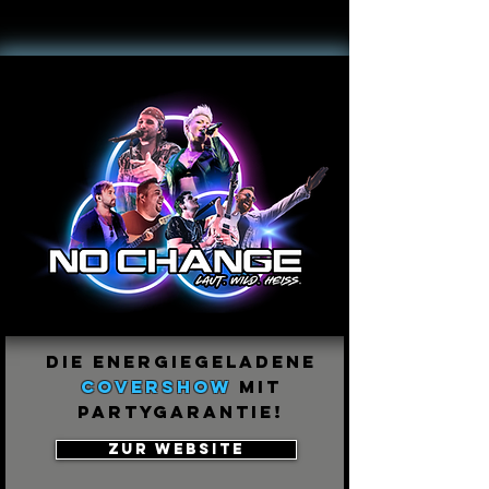
die ENERGIEGELADENE
Covershow
mit
Partygarantie!
ZUR WEBSITE